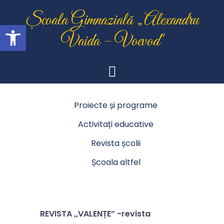
Skip
Școala Gimnazială „Alexandru
to
Open toolbar
content
Vaida – Voevod"
Proiecte și programe
Activitați educative
Revista școlii
Școala altfel
REVISTA ,,VALENȚE” -revista