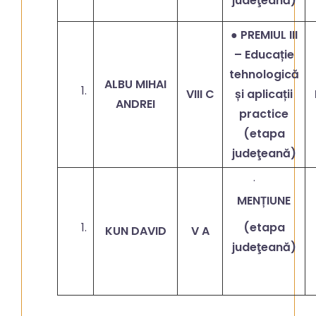
judeţeană)
● PREMIUL III
– Educație
tehnologică
ALBU MIHAI
VIII C
și aplicații
ANDREI
practice
(etapa
judeţeană)
·
MENȚIUNE
(etapa
KUN DAVID
V A
judeţeană)