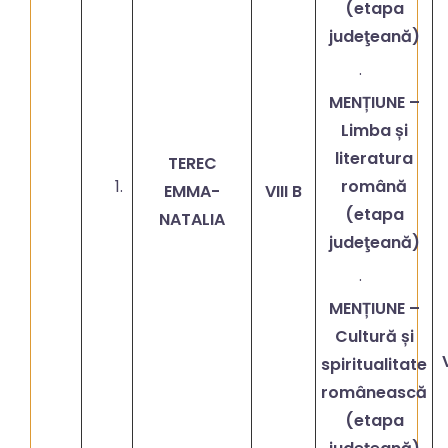
(etapa
judeţeană)
·
MENȚIUNE –
Limba și
literatura
TEREC
română
EMMA-
VIII B
(etapa
NATALIA
judeţeană)
·
MENȚIUNE –
Cultură și
spiritualitate
românească
(etapa