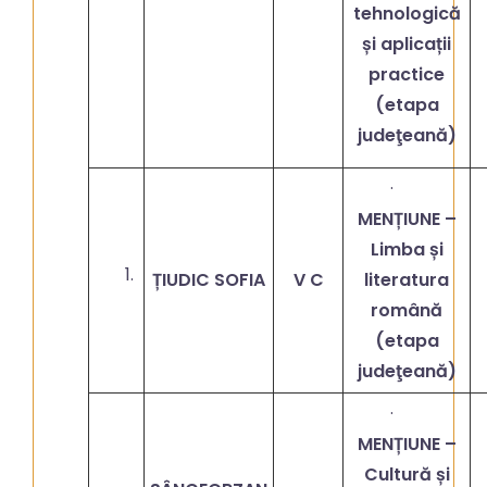
tehnologică
și aplicații
practice
(etapa
judeţeană)
·
MENȚIUNE –
Limba și
ȚIUDIC SOFIA
V C
literatura
română
(etapa
judeţeană)
·
MENȚIUNE –
Cultură și