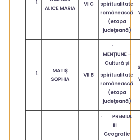
VI C
spiritualitate
ALICE MARIA
românească
(etapa
judeţeană)
·
MENȚIUNE –
Cultură și
MATIȘ
VII B
spiritualitate
SOPHIA
românească
(etapa
judeţeană)
·
PREMIUL
III –
Geografie