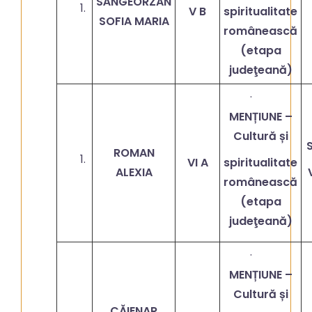
SÂNGEORZAN
V B
spiritualitate
SOFIA MARIA
românească
(etapa
judeţeană)
·
MENȚIUNE –
Cultură și
ROMAN
VI A
spiritualitate
ALEXIA
românească
(etapa
judeţeană)
·
MENȚIUNE –
Cultură și
CĂIENAR