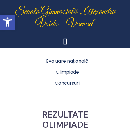
Skip
Școala Gimnazială „Alexandru
to
Open toolbar
content
Vaida – Voevod"
Evaluare națională
Olimpiade
Concursuri
REZULTATE
OLIMPIADE