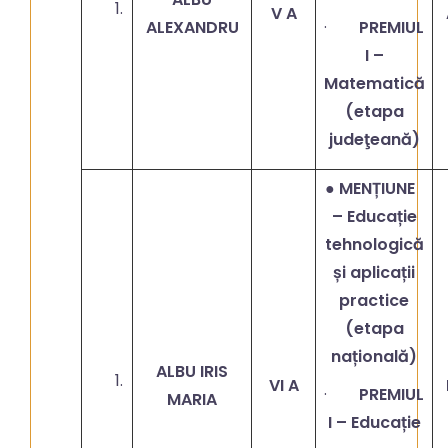
V A
ALEXANDRU
·
PREMIUL
I –
Matematică
(etapa
judeţeană)
● MENȚIUNE
– Educație
tehnologică
și aplicații
practice
(etapa
națională)
ALBU IRIS
VI A
·
PREMIUL
MARIA
I – Educație