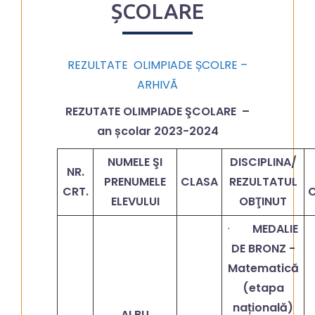
ȘCOLARE
REZULTATE OLIMPIADE ȘCOLRE –
ARHIVĂ
REZUTATE OLIMPIADE ŞCOLARE –
an școlar 2023-2024
NUMELE ŞI
DISCIPLINA/
NR.
PRENUMELE
CLASA
REZULTATUL
CRT.
ELEVULUI
OBŢINUT
·
MEDALIE
DE BRONZ -
Matematică
(etapa
națională)
ALBU